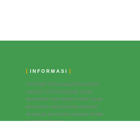
INFORMASI
Penting!!!
Dana yang didonasikan
melalui LAZ Nurhidayah bukan
bersumber dan bukan untuk tujuan
pencucian uang (money laundry)
termasuk terorisme maupun tindak
kejahatan lainnya