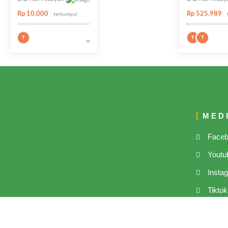
Rp 10.000
Rp 525.989
terkumpul
T
T
T
∞
MED
Face
Youtu
Insta
Tiktok