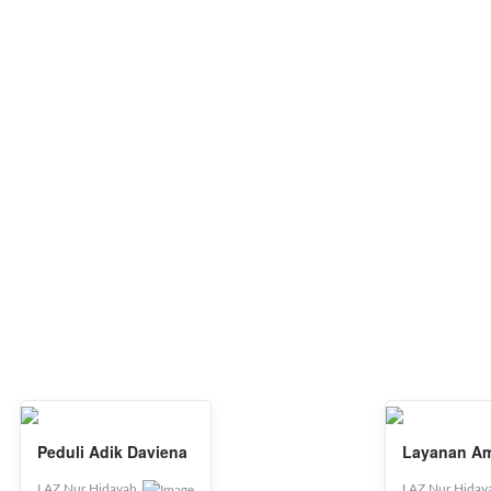
Dengan adanya program ini, diharapkan terciptanya masyara
rohani.
PROGRAM LAZ NUR HIDAY
Peduli Adik Daviena
Layanan Am
LAZ Nur Hidayah
LAZ Nur Hiday