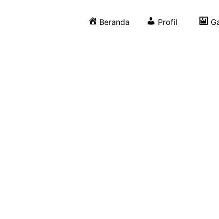
Beranda
Profil
Ga
PEMEBERDAYAAN B
KESEHATAN
LAZ NUr HIdayah ikut andil dalam pengadaan akses kesehata
masyarakat dhuafa. hal ini dibuktikan dengan berbagai pro
dapat diakses oleh seluruh pihak di wilayah Yogyakarta, k