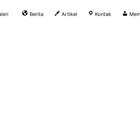
leri
Berita
Artikel
Kontak
Mem
IDANG
n yang mudah dijangkau bagi
gram Kesehatan gratis yang
hususnya masyarakat dhuafa.