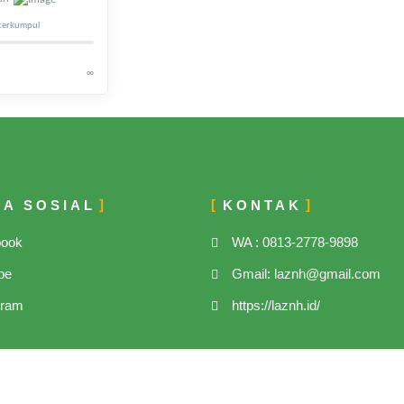
terkumpul
∞
IA SOSIAL
KONTAK
book
WA : 0813-2778-9898
be
Gmail: laznh@gmail.com
gram
https://laznh.id/