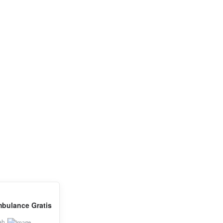
kat yang sehat jasmani dan
AH
bulance Gratis
ah