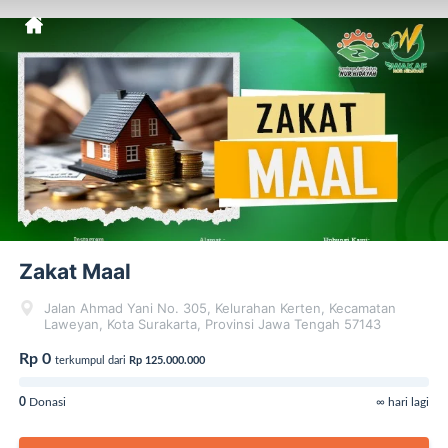
Zakat Maal
Jalan Ahmad Yani No. 305, Kelurahan Kerten, Kecamatan
Laweyan, Kota Surakarta, Provinsi Jawa Tengah 57143
Rp 0
terkumpul dari
Rp 125.000.000
0
Donasi
∞ hari lagi